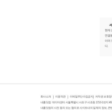
서
현재 접
연결됨
이며 
다.
회사소개
|
이용약관
|
이메일무단수집금지
|
저작권 보호정
내홈닷컴 데이터센터 서울특별시 서초구 서초동 1710-1번지 #SK br
내홈닷컴의 사전 동의 또는 협의로 사이트내의 일체의 정보, 콘텐츠